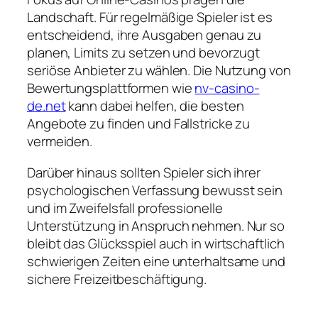
Landschaft. Für regelmäßige Spieler ist es
entscheidend, ihre Ausgaben genau zu
planen, Limits zu setzen und bevorzugt
seriöse Anbieter zu wählen. Die Nutzung von
Bewertungsplattformen wie
nv-casino-
de.net
kann dabei helfen, die besten
Angebote zu finden und Fallstricke zu
vermeiden.
Darüber hinaus sollten Spieler sich ihrer
psychologischen Verfassung bewusst sein
und im Zweifelsfall professionelle
Unterstützung in Anspruch nehmen. Nur so
bleibt das Glücksspiel auch in wirtschaftlich
schwierigen Zeiten eine unterhaltsame und
sichere Freizeitbeschäftigung.