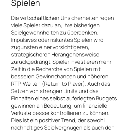
Spielen
Die wirtschaftlichen Unsicherheiten regen
viele Spieler dazu an, ihre bisherigen
Spielgewohnheiten zu überdenken.
Impulsives oder riskantes Spielen wird
zugunsten einer vorsichtigeren,
strategischeren Herangehensweise
zurückgedrängt. Spieler investieren mehr
Zeit in die Recherche von Spielen mit
besseren Gewinnchancen und höheren
RTP-Werten (Return to Player). Auch das
Setzen von strengen Limits und das
Einhalten eines selbst auferlegten Budgets
gewinnen an Bedeutung, um finanzielle
Verluste besser kontrollieren zu können.
Dies ist ein positiver Trend, der sowohl
nachhaltiges Spielvergnügen als auch den