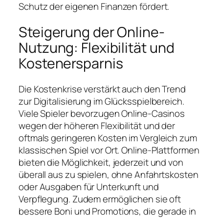
Schutz der eigenen Finanzen fördert.
Steigerung der Online-
Nutzung: Flexibilität und
Kostenersparnis
Die Kostenkrise verstärkt auch den Trend
zur Digitalisierung im Glücksspielbereich.
Viele Spieler bevorzugen Online-Casinos
wegen der höheren Flexibilität und der
oftmals geringeren Kosten im Vergleich zum
klassischen Spiel vor Ort. Online-Plattformen
bieten die Möglichkeit, jederzeit und von
überall aus zu spielen, ohne Anfahrtskosten
oder Ausgaben für Unterkunft und
Verpflegung. Zudem ermöglichen sie oft
bessere Boni und Promotions, die gerade in