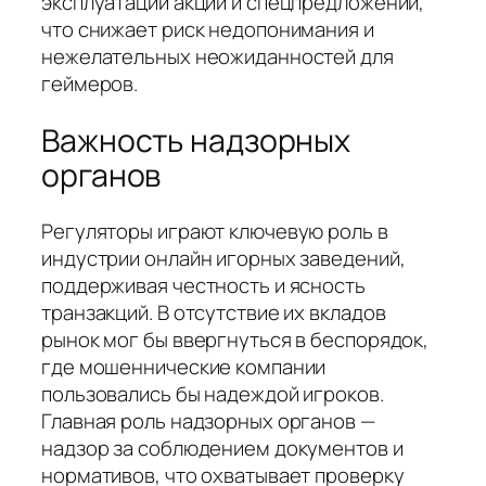
эксплуатации акций и спецпредложений,
что снижает риск недопонимания и
нежелательных неожиданностей для
геймеров.
Важность надзорных
органов
Регуляторы играют ключевую роль в
индустрии онлайн игорных заведений,
поддерживая честность и ясность
транзакций. В отсутствие их вкладов
рынок мог бы ввергнуться в беспорядок,
где мошеннические компании
пользовались бы надеждой игроков.
Главная роль надзорных органов —
надзор за соблюдением документов и
нормативов, что охватывает проверку