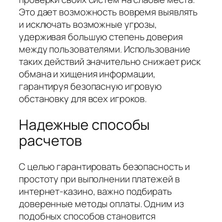
Это дает возможность вовремя выявлять
и исключать возможные угрозы,
удерживая большую степень доверия
между пользователями. Использование
таких действий значительно снижает риск
обмана и хищения информации,
гарантируя безопасную игровую
обстановку для всех игроков.
Надежные способы
расчетов
С целью гарантировать безопасность и
простоту при выполнении платежей в
интернет-казино, важно подбирать
доверенные методы оплаты. Одним из
подобных способов становится