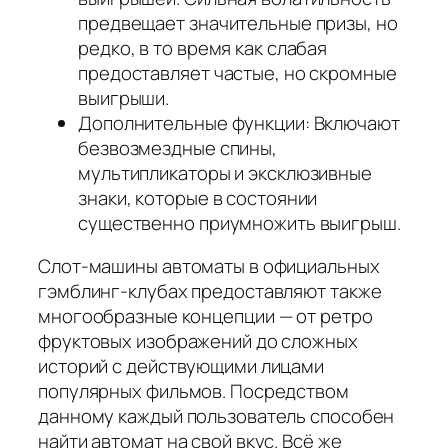
предвещает значительные призы, но
редко, в то время как слабая
предоставляет частые, но скромные
выигрыши.
Дополнительные функции: Включают
безвозмездные спины,
мультипликаторы и эксклюзивные
знаки, которые в состоянии
существенно приумножить выигрыш.
Слот-машины автоматы в официальных
гэмблинг-клубах предоставляют также
многообразные концепции — от ретро
фруктовых изображений до сложных
историй с действующими лицами
популярных фильмов. Посредством
данному каждый пользователь способен
найти автомат на свой вкус. Всё же