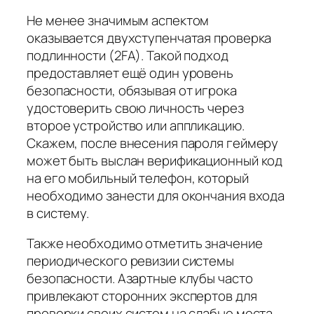
Не менее значимым аспектом
оказывается двухступенчатая проверка
подлинности (2FA). Такой подход
предоставляет ещё один уровень
безопасности, обязывая от игрока
удостоверить свою личность через
второе устройство или аппликацию.
Скажем, после внесения пароля геймеру
может быть выслан верификационный код
на его мобильный телефон, который
необходимо занести для окончания входа
в систему.
Также необходимо отметить значение
периодического ревизии системы
безопасности. Азартные клубы часто
привлекают сторонних экспертов для
проверки своих систем на слабые места.