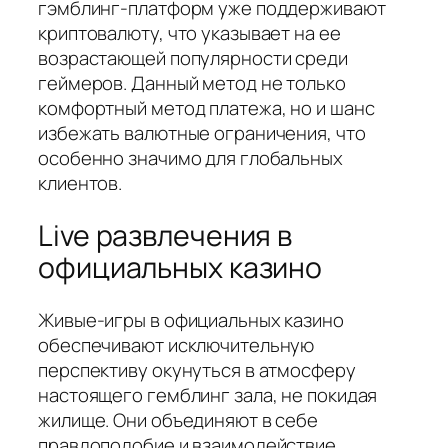
гэмблинг-платформ уже поддерживают
криптовалюту, что указывает на ее
возрастающей популярности среди
геймеров. Данный метод не только
комфортный метод платежа, но и шанс
избежать валютные ограничения, что
особенно значимо для глобальных
клиентов.
Live развлечения в
официальных казино
Живые-игры в официальных казино
обеспечивают исключительную
перспективу окунуться в атмосферу
настоящего гемблинг зала, не покидая
жилище. Они объединяют в себе
правдоподобие и взаимодействие,