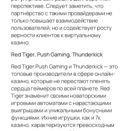
перспективе. Следует заметить, что
партнёрство с такими провайдерами не
только повышает взаимодействие
пользователей, но и содействует росту
верности клиентов к виртуальному
казино.
Red Tiger, Push Gaming, Thunderkick
Red Tiger Push Gaming и Thunderkick — это
топовые производители в сфере онлайн-
казино, которые не перестают пленять
сердца геймеров по всей планете. Red
Tiger знаменит своими новаторскими
игровыми автоматами с нарастающими
выигрышами и уникальными бонусными
функциями. Ихние игрушки, как и 7к
казино, характеризуются превосходным