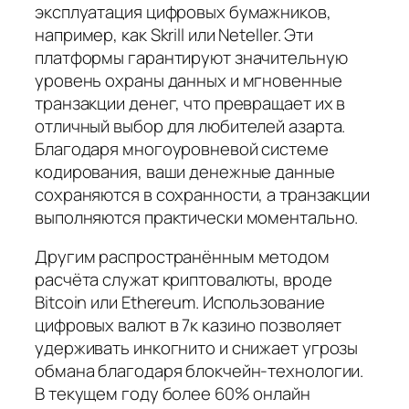
эксплуатация цифровых бумажников,
например, как Skrill или Neteller. Эти
платформы гарантируют значительную
уровень охраны данных и мгновенные
транзакции денег, что превращает их в
отличный выбор для любителей азарта.
Благодаря многоуровневой системе
кодирования, ваши денежные данные
сохраняются в сохранности, а транзакции
выполняются практически моментально.
Другим распространённым методом
расчёта служат криптовалюты, вроде
Bitcoin или Ethereum. Использование
цифровых валют в 7к казино позволяет
удерживать инкогнито и снижает угрозы
обмана благодаря блокчейн-технологии.
В текущем году более 60% онлайн