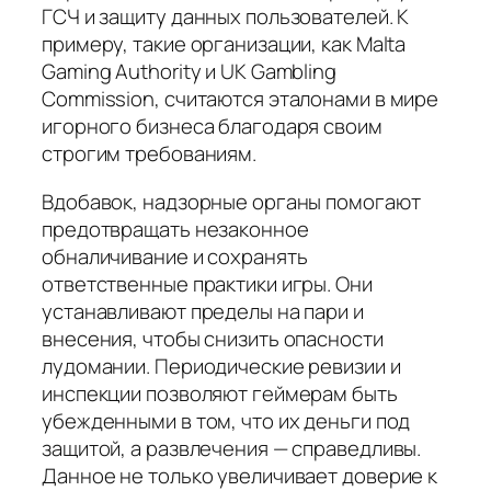
ГСЧ и защиту данных пользователей. К
примеру, такие организации, как Malta
Gaming Authority и UK Gambling
Commission, считаются эталонами в мире
игорного бизнеса благодаря своим
строгим требованиям.
Вдобавок, надзорные органы помогают
предотвращать незаконное
обналичивание и сохранять
ответственные практики игры. Они
устанавливают пределы на пари и
внесения, чтобы снизить опасности
лудомании. Периодические ревизии и
инспекции позволяют геймерам быть
убежденными в том, что их деньги под
защитой, а развлечения — справедливы.
Данное не только увеличивает доверие к