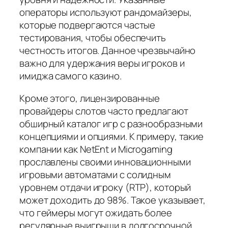
операторы используют рандомайзеры,
которые подвергаются частые
тестирования, чтобы обеспечить
честность итогов. Данное чрезвычайно
важно для удержания веры игроков и
имиджа самого казино.
Кроме этого, лицензированные
провайдеры слотов часто предлагают
обширный каталог игр с разнообразными
концепциями и опциями. К примеру, такие
компании как NetEnt и Microgaming
прославлены своими инновационными
игровыми автоматами с солидным
уровнем отдачи игроку (RTP), который
может доходить до 98%. Такое указывает,
что геймеры могут ожидать более
регулярные выигрыши в долгосрочной