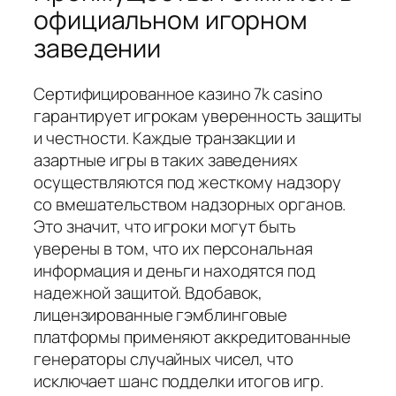
официальном игорном
заведении
Сертифицированное казино 7k casino
гарантирует игрокам уверенность защиты
и честности. Каждые транзакции и
азартные игры в таких заведениях
осуществляются под жесткому надзору
со вмешательством надзорных органов.
Это значит, что игроки могут быть
уверены в том, что их персональная
информация и деньги находятся под
надежной защитой. Вдобавок,
лицензированные гэмблинговые
платформы применяют аккредитованные
генераторы случайных чисел, что
исключает шанс подделки итогов игр.