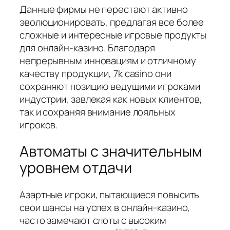
Данные фирмы не перестают активно
эволюционировать, предлагая все более
сложные и интересные игровые продукты
для онлайн-казино. Благодаря
непрерывным инновациям и отличному
качеству продукции, 7k casino они
сохраняют позицию ведущими игроками
индустрии, завлекая как новых клиентов,
так и сохраняя внимание лояльных
игроков.
Автоматы с значительным
уровнем отдачи
Азартные игроки, пытающиеся повысить
свои шансы на успех в онлайн-казино,
часто замечают слоты с высоким