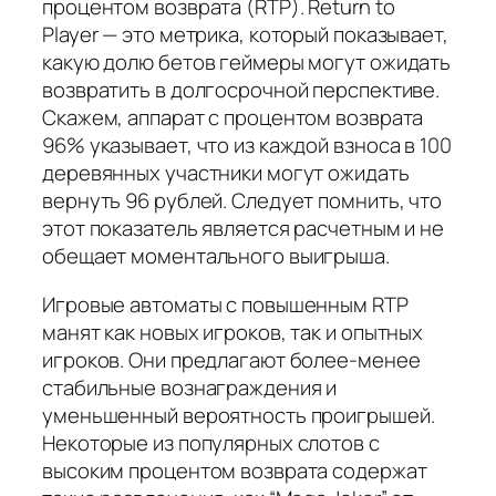
процентом возврата (RTP). Return to
Player — это метрика, который показывает,
какую долю бетов геймеры могут ожидать
возвратить в долгосрочной перспективе.
Скажем, аппарат с процентом возврата
96% указывает, что из каждой взноса в 100
деревянных участники могут ожидать
вернуть 96 рублей. Следует помнить, что
этот показатель является расчетным и не
обещает моментального выигрыша.
Игровые автоматы с повышенным RTP
манят как новых игроков, так и опытных
игроков. Они предлагают более-менее
стабильные вознаграждения и
уменьшенный вероятность проигрышей.
Некоторые из популярных слотов с
высоким процентом возврата содержат