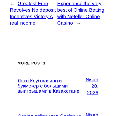
←
Greatest Free
Experience the very
Revolves No deposit
best of Online Betting
Incentives Victory A
with Neteller Online
real income
Casino
→
MORE POSTS
Nisan
Лото Клуб казино и
букмекер с большими
20,
выигрышами в Казахстане
2026
Nisan