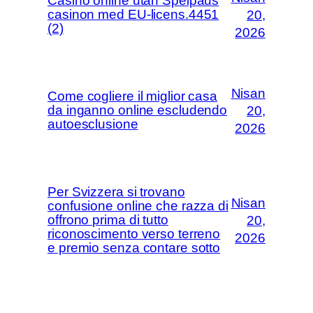
Casino online utan Spelpaus
casinon med EU-licens.4451
20,
(2)
2026
Nisan
Come cogliere il miglior casa
da inganno online escludendo
20,
autoesclusione
2026
Per Svizzera si trovano
Nisan
confusione online che razza di
offrono prima di tutto
20,
riconoscimento verso terreno
2026
e premio senza contare sotto