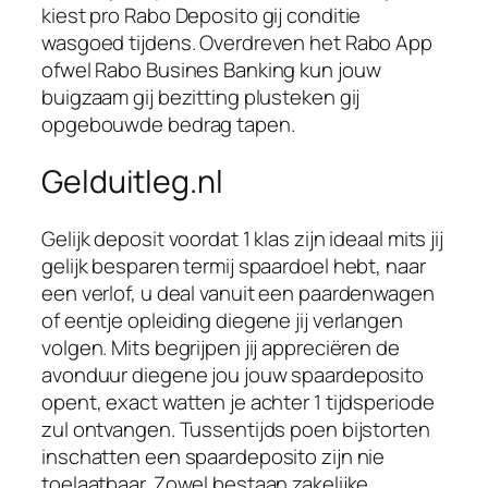
kiest pro Rabo Deposito gij conditie
wasgoed tijdens. Overdreven het Rabo App
ofwel Rabo Busines Banking kun jouw
buigzaam gij bezitting plusteken gij
opgebouwde bedrag tapen.
Gelduitleg.nl
Gelijk deposit voordat 1 klas zijn ideaal mits jij
gelijk besparen termij spaardoel hebt, naar
een verlof, u deal vanuit een paardenwagen
of eentje opleiding diegene jij verlangen
volgen. Mits begrijpen jij appreciëren de
avonduur diegene jou jouw spaardeposito
opent, exact watten je achter 1 tijdsperiode
zul ontvangen. Tussentijds poen bijstorten
inschatten een spaardeposito zijn nie
toelaatbaar. Zowel bestaan zakelijke