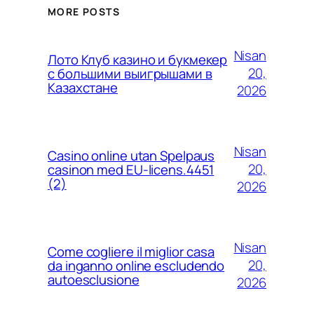
MORE POSTS
Nisan
Лото Клуб казино и букмекер
20,
с большими выигрышами в
Казахстане
2026
Nisan
Casino online utan Spelpaus
20,
casinon med EU-licens.4451
(2)
2026
Nisan
Come cogliere il miglior casa
20,
da inganno online escludendo
autoesclusione
2026