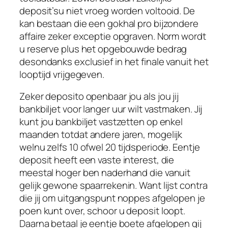
deposit’su niet vroeg worden voltooid. De
kan bestaan die een gokhal pro bijzondere
affaire zeker exceptie opgraven. Norm wordt
u reserve plus het opgebouwde bedrag
desondanks exclusief in het finale vanuit het
looptijd vrijgegeven.
Zeker deposito openbaar jou als jou jij
bankbiljet voor langer uur wilt vastmaken. Jij
kunt jou bankbiljet vastzetten op enkel
maanden totdat andere jaren, mogelijk
welnu zelfs 10 ofwel 20 tijdsperiode. Eentje
deposit heeft een vaste interest, die
meestal hoger ben naderhand die vanuit
gelijk gewone spaarrekenin. Want lijst contra
die jij om uitgangspunt noppes afgelopen je
poen kunt over, schoor u deposit loopt.
Daarna betaal je eentje boete afgelopen gij