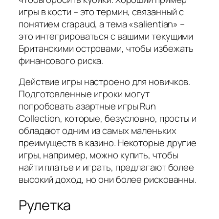
игры в кости – это термин, связанный с
понятием crapaud, а тема «salientian» –
это интегрироваться с вашими текущими
Британскими островами, чтобы избежать
финансового риска.
Действие игры настроено для новичков.
Подготовленные игроки могут
попробовать азартные игры Run
Collection, которые, безусловно, просты и
обладают одним из самых маленьких
преимуществ в казино. Некоторые другие
игры, например, можно купить, чтобы
найти платье и играть, предлагают более
высокий доход, но они более рискованны.
Рулетка