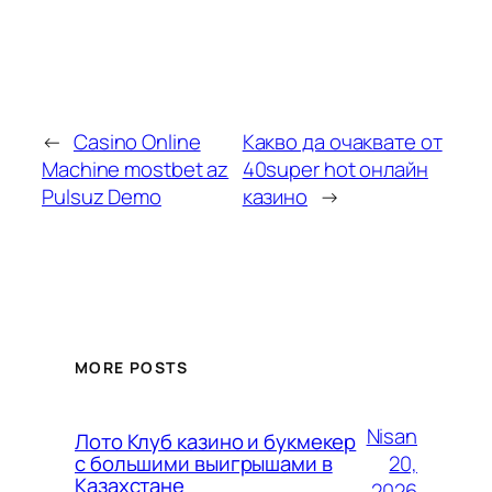
←
Casino Online
Какво да очаквате от
Machine mostbet az
40super hot онлайн
Pulsuz Demo
казино
→
MORE POSTS
Nisan
Лото Клуб казино и букмекер
20,
с большими выигрышами в
Казахстане
2026