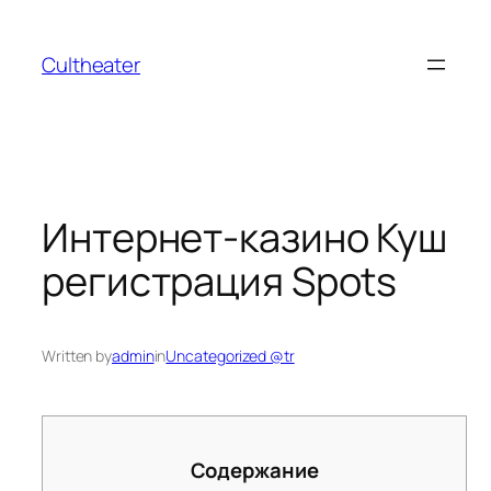
İçeriğe
geç
Cultheater
Интернет-казино Куш
регистрация Spots
Written by
admin
in
Uncategorized @tr
Содержание