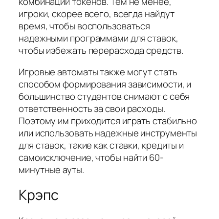
комбинаций токенов. Тем не менее,
игроки, скорее всего, всегда найдут
время, чтобы воспользоваться
надежными программами для ставок,
чтобы избежать перерасхода средств.
Игровые автоматы также могут стать
способом формирования зависимости, и
большинство студентов снимают с себя
ответственность за свои расходы.
Поэтому им приходится играть стабильно
или использовать надежные инструменты
для ставок, такие как ставки, кредиты и
самоисключение, чтобы найти 60-
минутные ауты.
Крэпс