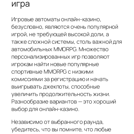
игра
Игровые автоматы онлайн-казино,
безусловно, являются очень популярной
игрой, не требующей высокой доли, а
также сложной системы, столь важной для
автомобильных MMORPG. Множество
персонализированных игр позволяют
игрокам найти новые популярные
спортивные MMORPG с низкими
комиссиями за регистрацию и начать
выигрывать джекпоты, способные
увеличить продолжительность жизни.
Разнообразие вариантов — это хороший
выбор для онлайн-казино.
Независимо от выбранного раунда,
убедитесь, что вы помните, что любые