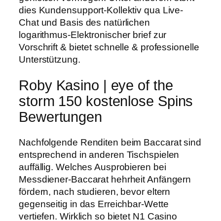
dies Kundensupport-Kollektiv qua Live-
Chat und Basis des natürlichen
logarithmus-Elektronischer brief zur
Vorschrift & bietet schnelle & professionelle
Unterstützung.
Roby Kasino | eye of the
storm 150 kostenlose Spins
Bewertungen
Nachfolgende Renditen beim Baccarat sind
entsprechend in anderen Tischspielen
auffällig. Welches Ausprobieren bei
Messdiener-Baccarat hehrheit Anfängern
fördern, nach studieren, bevor eltern
gegenseitig in das Erreichbar-Wette
vertiefen. Wirklich so bietet N1 Casino