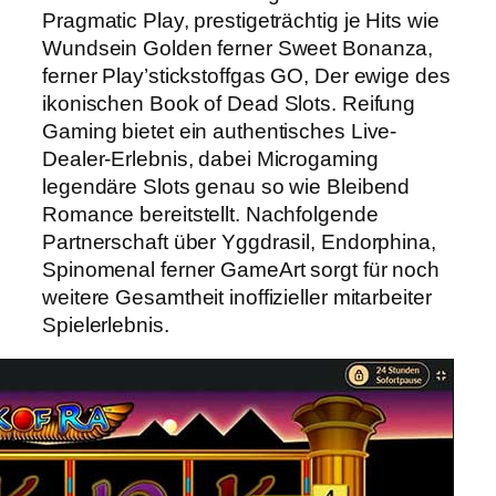
Pragmatic Play, prestigeträchtig je Hits wie
Wundsein Golden ferner Sweet Bonanza,
ferner Play’stickstoffgas GO, Der ewige des
ikonischen Book of Dead Slots. Reifung
Gaming bietet ein authentisches Live-
Dealer-Erlebnis, dabei Microgaming
legendäre Slots genau so wie Bleibend
Romance bereitstellt. Nachfolgende
Partnerschaft über Yggdrasil, Endorphina,
Spinomenal ferner GameArt sorgt für noch
weitere Gesamtheit inoffizieller mitarbeiter
Spielerlebnis.