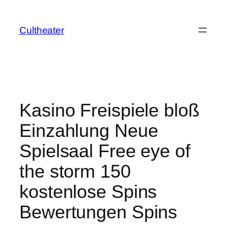
İçeriğe
geç
Cultheater
Kasino Freispiele bloß
Einzahlung Neue
Spielsaal Free eye of
the storm 150
kostenlose Spins
Bewertungen Spins