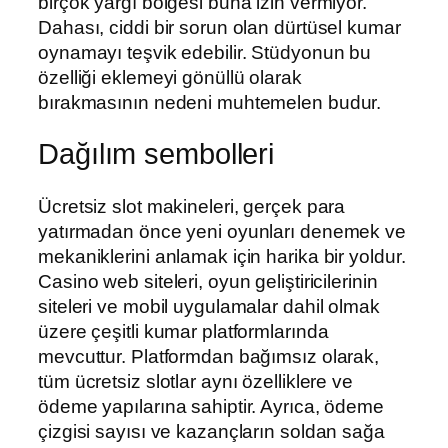
birçok yargı bölgesi buna izin vermiyor.
Dahası, ciddi bir sorun olan dürtüsel kumar
oynamayı teşvik edebilir. Stüdyonun bu
özelliği eklemeyi gönüllü olarak
bırakmasının nedeni muhtemelen budur.
Dağılım sembolleri
Ücretsiz slot makineleri, gerçek para
yatırmadan önce yeni oyunları denemek ve
mekaniklerini anlamak için harika bir yoldur.
Casino web siteleri, oyun geliştiricilerinin
siteleri ve mobil uygulamalar dahil olmak
üzere çeşitli kumar platformlarında
mevcuttur. Platformdan bağımsız olarak,
tüm ücretsiz slotlar aynı özelliklere ve
ödeme yapılarına sahiptir. Ayrıca, ödeme
çizgisi sayısı ve kazançların soldan sağa