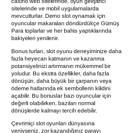
casino web sitelerinde, oyun geliştirici
sitelerinde ve mobil uygulamalarda
mevcutturlar. Demo slot oynamak için
oyuncular makaraları döndürdükçe Gümüş
Para toplarlar ve her bahis yaptıklarında
bakiyeleri yenilenir.
Bonus turları, slot oyunu deneyiminize daha
fazla heyecan katmanın ve kazanma
potansiyelinizi artırmanın mükemmel bir
yoludur. Bu ekstra özellikler, daha fazla
dönüşün, daha büyük bir çarpanın veya
ödeme hatlarında ek sembollerin kilidini
açabilir. Bu bonuslar bazı oyuncular için
değerli olabilirken, bazıları normal
dönüşlerde kalmayı tercih edebilir.
Çevrimiçi slot oyunları dünyasına
yeniyseniz, zor kazandığınız parayı