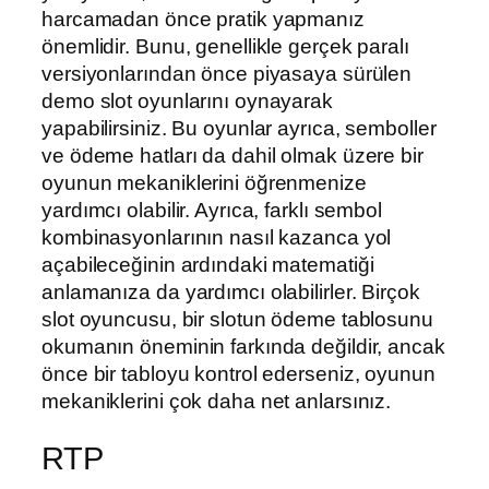
harcamadan önce pratik yapmanız
önemlidir. Bunu, genellikle gerçek paralı
versiyonlarından önce piyasaya sürülen
demo slot oyunlarını oynayarak
yapabilirsiniz. Bu oyunlar ayrıca, semboller
ve ödeme hatları da dahil olmak üzere bir
oyunun mekaniklerini öğrenmenize
yardımcı olabilir. Ayrıca, farklı sembol
kombinasyonlarının nasıl kazanca yol
açabileceğinin ardındaki matematiği
anlamanıza da yardımcı olabilirler. Birçok
slot oyuncusu, bir slotun ödeme tablosunu
okumanın öneminin farkında değildir, ancak
önce bir tabloyu kontrol ederseniz, oyunun
mekaniklerini çok daha net anlarsınız.
RTP