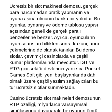
Ücretsiz bir slot makinesi demosu, gerçek
para harcamadan pratik yapmanın ve
oyuna aşina olmanın harika bir yoludur. Bu
oyunlar, oynanış ve ödeme tablosu yapısı
açısından genellikle gerçek paralı
benzerlerine benzer. Ayrıca, oyuncuların
oyun seansları bittikten sonra kazançlarını
çekmelerine de olanak tanırlar. Bu demo
slotlar, çevrimiçi casinolarda ve çeşitli
kumar platformlarında mevcuttur. IGT ve
RTG gibi sektör devlerinin yanı sıra Pocket
Games Soft gibi yeni başlayanlar da dahil
olmak üzere çeşitli yazılım sağlayıcıları bu
tür ücretsiz slotlar sunmaktadır.
Casino ücretsiz slot makineleri demosunun
RTP özelliği, milyarlarca varsayımsal
simülasyona dayanarak, bir oyunun ömrü