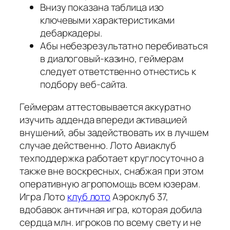
Внизу показана таблица изо
ключевыми характеристиками
дебаркадеры.
Абы небезрезультатно перебиваться
в диалоговый-казино, геймерам
следует ответственно отнестись к
подбору веб-сайта.
Геймерам аттестовывается аккуратно
изучить адденда впереди активацией
внушений, абы задействовать их в лучшем
случае действенно. Лото Авиаклуб
техподдержка работает круглосуточно а
также вне воскресных, снабжая при этом
оперативную агропомощь всем юзерам.
Игра Лото
клуб лото
Аэроклуб 37,
вдобавок античная игра, которая добила
сердца млн. игроков по всему свету и не