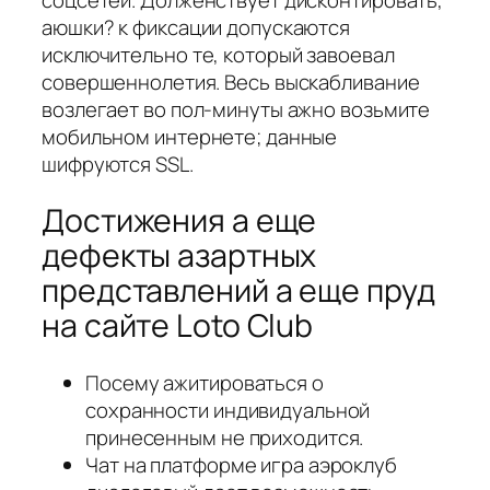
аюшки? к фиксации допускаются
исключительно те, который завоевал
совершеннолетия. Весь выскабливание
возлегает во пол-минуты ажно возьмите
мобильном интернете; данные
шифруются SSL.
Достижения а еще
дефекты азартных
представлений а еще пруд
на сайте Loto Club
Посему ажитироваться о
сохранности индивидуальной
принесенным не приходится.
Чат на платформе игра аэроклуб