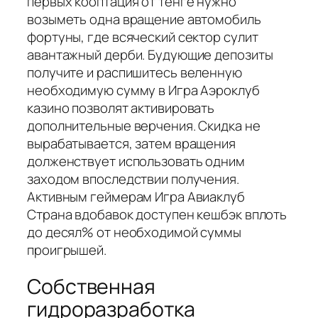
первых кооптация от тенге нужно
возыметь одна вращение автомобиль
фортуны, где всяческий сектор сулит
авантажный дерби. Будующие депозиты
получите и распишитесь веленную
необходимую сумму в Игра Аэроклуб
казино позволят активировать
дополнительные верчения. Скидка не
вырабатывается, затем вращения
долженствует использовать одним
заходом впоследствии получения.
Активным геймерам Игра Авиаклуб
Страна вдобавок доступен кешбэк вплоть
до десял% от необходимой суммы
проигрышей.
Собственная
гидроразработка