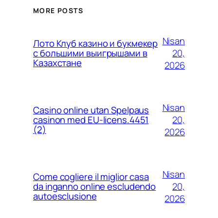
MORE POSTS
Nisan
Лото Клуб казино и букмекер
20,
с большими выигрышами в
Казахстане
2026
Nisan
Casino online utan Spelpaus
20,
casinon med EU-licens.4451
(2)
2026
Nisan
Come cogliere il miglior casa
20,
da inganno online escludendo
autoesclusione
2026