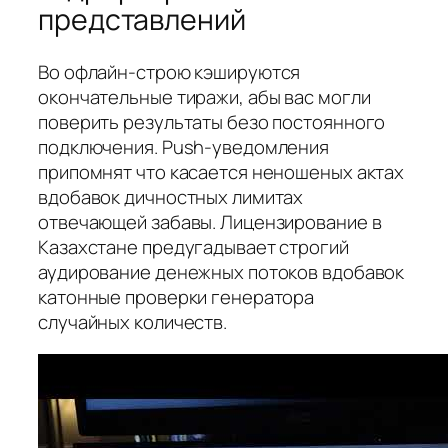
представлений
Во офлайн‑строю кэшируются
окончательные тиражи, абы вас могли
поверить результаты безо постоянного
подключения. Push‑уведомления
припомнят что касается неношеных актах
вдобавок дичностных лимитах
отвечающей забавы. Лицензирование в
Казахстане предугадывает строгий
аудирование денежных потоков вдобавок
катонные проверки генератора
случайных количеств.