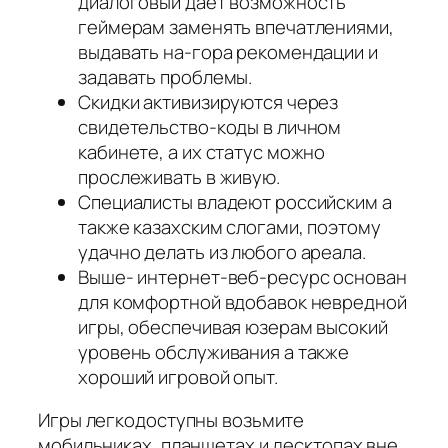
диалоговый дает возможность
геймерам заменять впечатлениями,
выдавать на-гора рекомендации и
задавать проблемы.
Скидки активизируются через
свидетельство‑коды в личном
кабинете, а их статус можно
прослеживать в живую.
Специалисты владеют российским а
также казахским слогами, поэтому
удачно делать из любого ареала.
Выше- интернет-веб-ресурс основан
для комфортной вдобавок невредной
игры, обеспечивая юзерам высокий
уровень обслуживания а также
хороший игровой опыт.
Игры легкодоступны возьмите
мобильниках, планшетах и десктопах вне