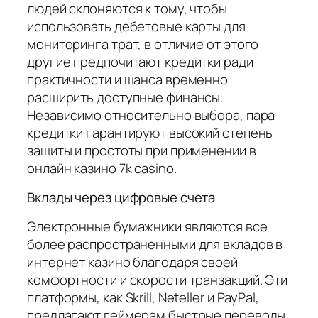
людей склоняются к тому, чтобы
использовать дебетовые карты для
мониторинга трат, в отличие от этого
другие предпочитают кредитки ради
практичности и шанса временно
расширить доступные финансы.
Независимо относительно выбора, пара
кредитки гарантируют высокий степень
защиты и простоты при применении в
онлайн казино 7k casino.
Вклады через цифровые счета
Электронные бумажники являются все
более распространенными для вкладов в
интернет казино благодаря своей
комфортности и скорости транзакций. Эти
платформы, как Skrill, Neteller и PayPal,
предлагают геймерам быстрые переводы,