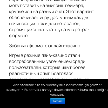
могут ставить на выигрыш геймера,
крупье или на равный счет. Этот вариант
обеспечивает игру доступным как для
начинающих, так и для ветеранов,
стремящихся испытать удачу в ретро-
формате.
Забавы в формате онлайн-казино
Игры в режиме лайв-казино стали
востребованным увлечением среди
пользователей, которые ищут более
реалистичный опыт. Благодаря
современным разработкам, участники
имеют возможность взаимодействовать с
Web sitemizde size en iyi deneyimi sunabilmemiz için çerezleri
kullanıyoruz. Bu siteyi kullanmaya devam ederseniz, bunu kabul ettiğini
живыми ведущими через видеопоток в
varsayarız.
онлайн режиме. Это формирует
Tamam
атмосферу настоящего казино, не