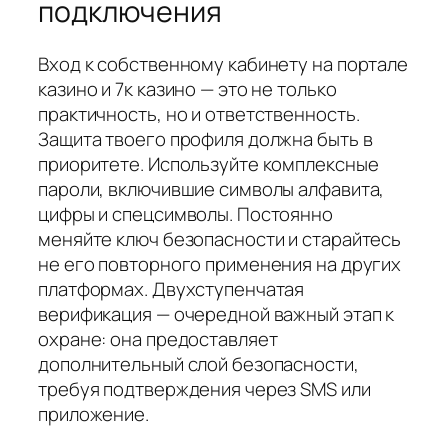
подключения
Вход к собственному кабинету на портале
казино и 7к казино — это не только
практичность, но и ответственность.
Защита твоего профиля должна быть в
приоритете. Используйте комплексные
пароли, включившие символы алфавита,
цифры и спецсимволы. Постоянно
меняйте ключ безопасности и старайтесь
не его повторного применения на других
платформах. Двухступенчатая
верификация — очередной важный этап к
охране: она предоставляет
дополнительный слой безопасности,
требуя подтверждения через SMS или
приложение.