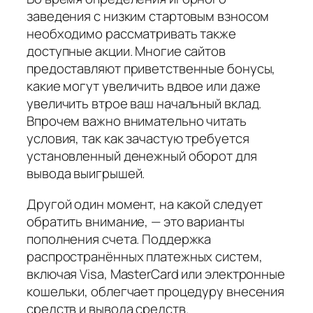
заведения с низким стартовым взносом
необходимо рассматривать также
доступные акции. Многие сайтов
предоставляют приветственные бонусы,
какие могут увеличить вдвое или даже
увеличить втрое ваш начальный вклад.
Впрочем важно внимательно читать
условия, так как зачастую требуется
установленный денежный оборот для
вывода выигрышей.
Другой один момент, на какой следует
обратить внимание, — это варианты
пополнения счета. Поддержка
распространённых платежных систем,
включая Visa, MasterCard или электронные
кошельки, облегчает процедуру внесения
средств и вывода средств.