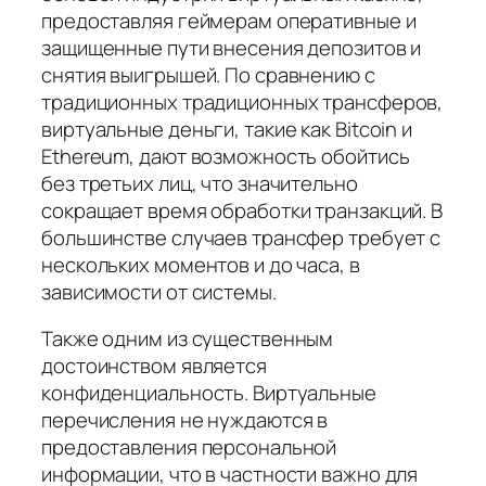
предоставляя геймерам оперативные и
защищенные пути внесения депозитов и
снятия выигрышей. По сравнению с
традиционных традиционных трансферов,
виртуальные деньги, такие как Bitcoin и
Ethereum, дают возможность обойтись
без третьих лиц, что значительно
сокращает время обработки транзакций. В
большинстве случаев трансфер требует с
нескольких моментов и до часа, в
зависимости от системы.
Также одним из существенным
достоинством является
конфиденциальность. Виртуальные
перечисления не нуждаются в
предоставления персональной
информации, что в частности важно для