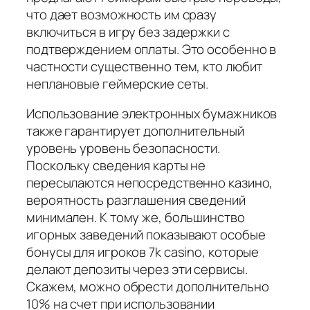
что дает возможность им сразу
включиться в игру без задержки с
подтверждением оплаты. Это особенно в
частности существенно тем, кто любит
неплановые геймерские сеты.
Использование электронных бумажников
также гарантирует дополнительный
уровень уровень безопасности.
Поскольку сведения карты не
пересылаются непосредственно казино,
вероятность разглашения сведений
минимален. К тому же, большинство
игорных заведений показывают особые
бонусы для игроков 7k casino, которые
делают депозиты через эти сервисы.
Скажем, можно обрести дополнительно
10% на счет при использовании