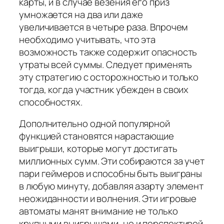
карты, и в случае везения его приз
умножается на два или даже
увеличивается в четыре раза. Впрочем
необходимо учитывать, что эта
возможность также содержит опасность
утраты всей суммы. Следует применять
эту стратегию с осторожностью и только
тогда, когда участник убежден в своих
способностях.
Дополнительно одной популярной
функцией становятся нарастающие
выигрыши, которые могут достигать
миллионных сумм. Эти собираются за учет
пари геймеров и способны быть выиграны
в любую минуту, добавляя азарту элемент
неожиданности и волнения. Эти игровые
автоматы манят внимание не только
крупными выигрышами, но и перспективой