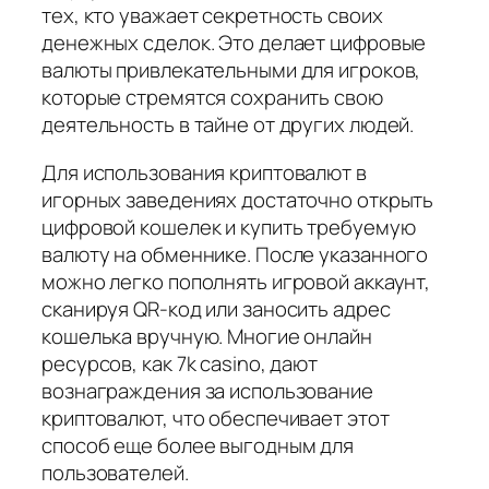
тех, кто уважает секретность своих
денежных сделок. Это делает цифровые
валюты привлекательными для игроков,
которые стремятся сохранить свою
деятельность в тайне от других людей.
Для использования криптовалют в
игорных заведениях достаточно открыть
цифровой кошелек и купить требуемую
валюту на обменнике. После указанного
можно легко пополнять игровой аккаунт,
сканируя QR-код или заносить адрес
кошелька вручную. Многие онлайн
ресурсов, как 7k casino, дают
вознаграждения за использование
криптовалют, что обеспечивает этот
способ еще более выгодным для
пользователей.