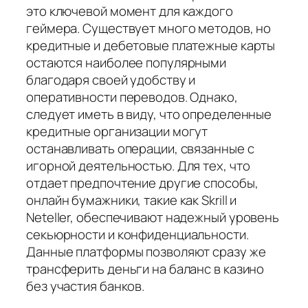
это ключевой момент для каждого
геймера. Существует много методов, но
кредитные и дебетовые платежные карты
остаются наиболее популярными
благодаря своей удобству и
оперативности переводов. Однако,
следует иметь в виду, что определенные
кредитные организации могут
останавливать операции, связанные с
игорной деятельностью. Для тех, что
отдает предпочтение другие способы,
онлайн бумажники, такие как Skrill и
Neteller, обеспечивают надежный уровень
секьюрности и конфиденциальности.
Данные платформы позволяют сразу же
трансферить деньги на баланс в казино
без участия банков.