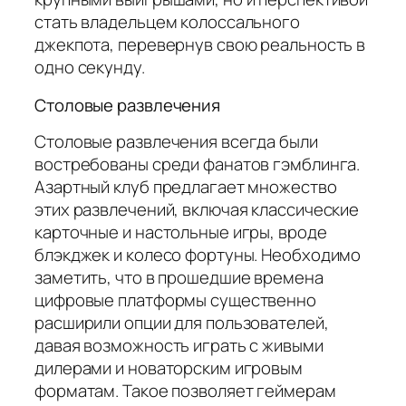
стать владельцем колоссального
джекпота, перевернув свою реальность в
одно секунду.
Столовые развлечения
Столовые развлечения всегда были
востребованы среди фанатов гэмблинга.
Азартный клуб предлагает множество
этих развлечений, включая классические
карточные и настольные игры, вроде
блэкджек и колесо фортуны. Необходимо
заметить, что в прошедшие времена
цифровые платформы существенно
расширили опции для пользователей,
давая возможность играть с живыми
дилерами и новаторским игровым
форматам. Такое позволяет геймерам