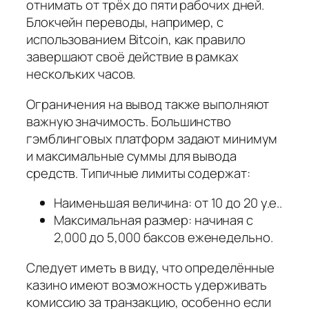
отнимать от трёх до пяти рабочих дней.
Блокчейн переводы, например, с
использованием Bitcoin, как правило
завершают своё действие в рамках
нескольких часов.
Ограничения на вывод также выполняют
важную значимость. Большинство
гэмблинговых платформ задают минимум
и максимальные суммы для вывода
средств. Типичные лимиты содержат:
Наименьшая величина: от 10 до 20 у.е..
Максимальная размер: начиная с
2,000 до 5,000 баксов еженедельно.
Следует иметь в виду, что определённые
казино имеют возможность удерживать
комиссию за транзакцию, особенно если