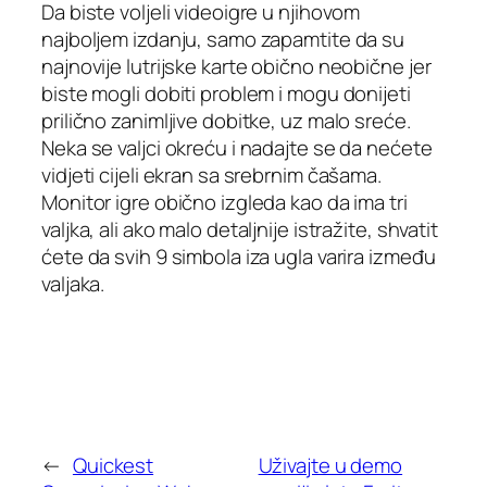
Da biste voljeli videoigre u njihovom
najboljem izdanju, samo zapamtite da su
najnovije lutrijske karte obično neobične jer
biste mogli dobiti problem i mogu donijeti
prilično zanimljive dobitke, uz malo sreće.
Neka se valjci okreću i nadajte se da nećete
vidjeti cijeli ekran sa srebrnim čašama.
Monitor igre obično izgleda kao da ima tri
valjka, ali ako malo detaljnije istražite, shvatit
ćete da svih 9 simbola iza ugla varira između
valjaka.
←
Quickest
Uživajte u demo