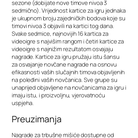
sezone (dobijate nove timove nivoa 3
sedmično). Vrijednost kartice za igru ​​jednaka
je ukupnom broju zajedničkih bodova koje su
timovi nivoa 3 objavili na kartici tog dana.
Svake sedmice, najnovijih 16 kartica za
videoigre s najvišim rangom i četiri kartice za
videoigre s najnižim rezultatom osvajaju
nagrade. Kartice za igru ​​pružaju istu šansu
za osvajanje novčane nagrade na osnovu
efikasnosti vaših slučajnih timova objavljenih
na poleđini vaših novčanica. Sve grupe su
unaprijed objavljene na novčanicama za igru ​​i
imaju istu, i proizvoljnu, vjerovatnoću
uspjeha.
Preuzimanja
Nagrade za trbušne mišiće dostupne od