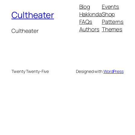
Blog
Events
Cultheater
Hakkında
Shop
FAQs
Patterns
Authors
Themes
Cultheater
Twenty Twenty-Five
Designed with
WordPress