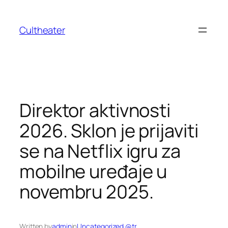
İçeriğe
geç
Cultheater
Direktor aktivnosti
2026. Sklon je prijaviti
se na Netflix igru ​​za
mobilne uređaje u
novembru 2025.
Written by
admin
in
Uncategorized @tr