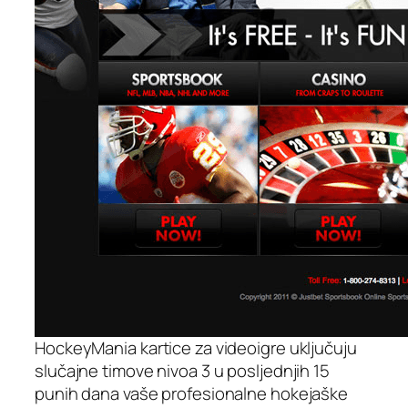
HockeyMania kartice za videoigre uključuju
slučajne timove nivoa 3 u posljednjih 15
punih dana vaše profesionalne hokejaške