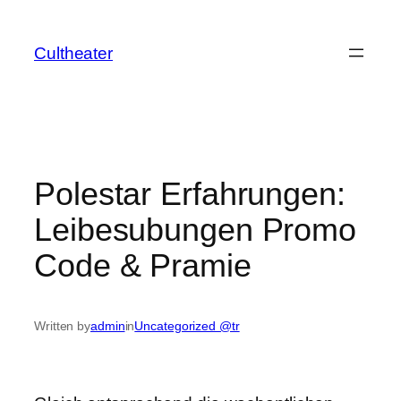
İçeriğe
geç
Cultheater
Polestar Erfahrungen:
Leibesubungen Promo
Code & Pramie
Written by
admin
in
Uncategorized @tr