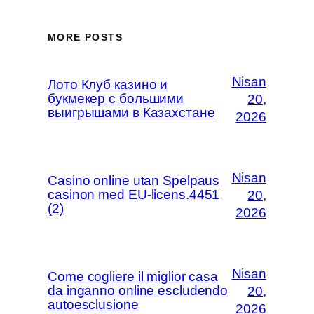
MORE POSTS
Nisan
Лото Клуб казино и
букмекер с большими
20,
выигрышами в Казахстане
2026
Nisan
Casino online utan Spelpaus
casinon med EU-licens.4451
20,
(2)
2026
Nisan
Come cogliere il miglior casa
da inganno online escludendo
20,
autoesclusione
2026