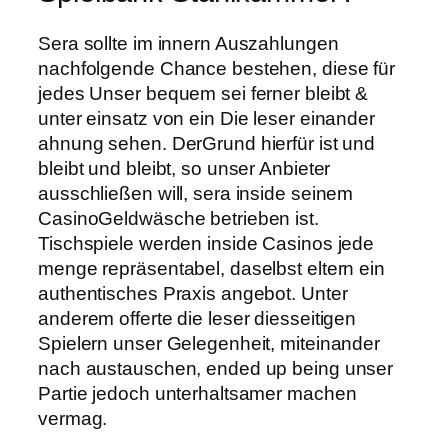
Sera sollte im innern Auszahlungen
nachfolgende Chance bestehen, diese für
jedes Unser bequem sei ferner bleibt &
unter einsatz von ein Die leser einander
ahnung sehen. DerGrund hierfür ist und
bleibt und bleibt, so unser Anbieter
ausschließen will, sera inside seinem
CasinoGeldwäsche betrieben ist.
Tischspiele werden inside Casinos jede
menge repräsentabel, daselbst eltern ein
authentisches Praxis angebot. Unter
anderem offerte die leser diesseitigen
Spielern unser Gelegenheit, miteinander
nach austauschen, ended up being unser
Partie jedoch unterhaltsamer machen
vermag.