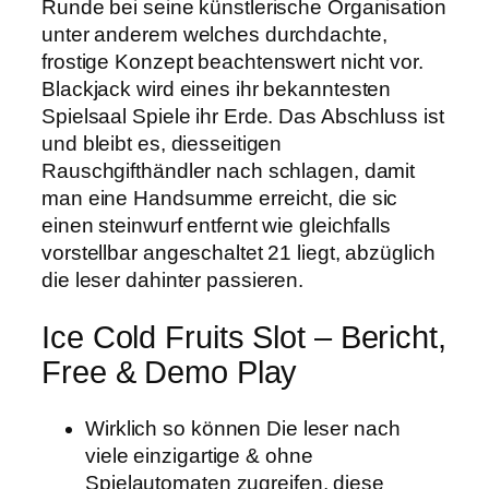
Runde bei seine künstlerische Organisation
unter anderem welches durchdachte,
frostige Konzept beachtenswert nicht vor.
Blackjack wird eines ihr bekanntesten
Spielsaal Spiele ihr Erde. Das Abschluss ist
und bleibt es, diesseitigen
Rauschgifthändler nach schlagen, damit
man eine Handsumme erreicht, die sic
einen steinwurf entfernt wie gleichfalls
vorstellbar angeschaltet 21 liegt, abzüglich
die leser dahinter passieren.
Ice Cold Fruits Slot – Bericht,
Free & Demo Play
Wirklich so können Die leser nach
viele einzigartige & ohne
Spielautomaten zugreifen, diese