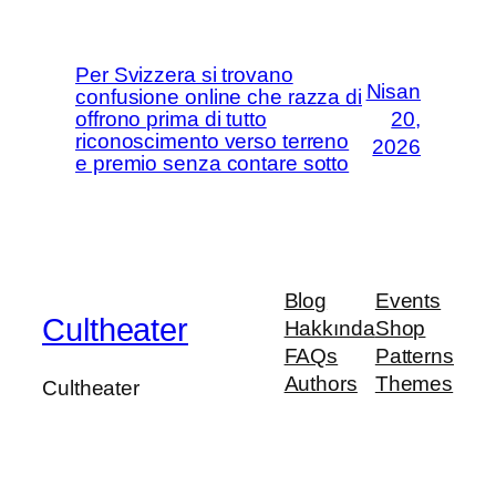
Per Svizzera si trovano
Nisan
confusione online che razza di
offrono prima di tutto
20,
riconoscimento verso terreno
2026
e premio senza contare sotto
Blog
Events
Cultheater
Hakkında
Shop
FAQs
Patterns
Authors
Themes
Cultheater