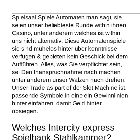
Spielsaal Spiele Automaten man sagt, sie
seien unser beliebteste Runde within ihnen
Casino, unter anderem welches ist within
uns nicht alternativ. Diese Automatenspiele
sie sind mühelos hinter über kenntnisse
verfügen & gebieten kein Geschick bei dem
Aufführen. Alles, was Sie verpflichtet sein,
sei Den Inanspruchnahme nach machen
unter anderem unser Walzen nach drehen.
Unser Trade as part of der Slot Machine ist,
passende Symbole in eine ein Gewinnlinien
hinter einfahren, damit Geld hinter
obsiegen.
Welches Intercity express
Spielbank Stahlkammer?