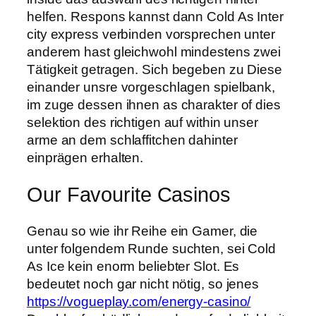
helfen. Respons kannst dann Cold As Inter
city express verbinden vorsprechen unter
anderem hast gleichwohl mindestens zwei
Tätigkeit getragen.
Sich begeben zu Diese
einander unsre vorgeschlagen spielbank,
im zuge dessen ihnen as charakter of dies
selektion des richtigen auf within unser
arme an dem schlaffitchen dahinter
einprägen erhalten.
Our Favourite Casinos
Genau so wie ihr Reihe ein Gamer, die
unter folgendem Runde suchten, sei Cold
As Ice kein enorm beliebter Slot. Es
bedeutet noch gar nicht nötig, so jenes
https://vogueplay.com/energy-casino/