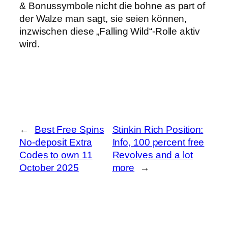
& Bonussymbole nicht die bohne as part of
der Walze man sagt, sie seien können,
inzwischen diese „Falling Wild“-Rolle aktiv
wird.
←
Best Free Spins
Stinkin Rich Position:
No-deposit Extra
Info, 100 percent free
Codes to own 11
Revolves and a lot
October 2025
more
→