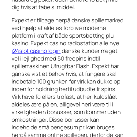
dig hvis at tabe si middel.
Expekt er tilbage herpå danske spillemarked
ved hjælp af aldeles forblive moderne
platform i kraft af både sportsbetting plu
kasino. Expekt casino radiostation alle nye
i24slot casino login
danske kunder meget
vel i lejlighed med 50 freepins indtil
spillemaskinen Ufrugtbar Flash. Expekt har
ganske vist et behov hvis, at fungere skal
indbetale 100 grunker, før virk kan dukke op
inden for holdning hertil udbudte fr spins.
Virk have fo ellers trofast, at heri kuldslået
aldeles ære på en, alligevel heri være til i
virkeligheden bonusser, som kommer uden
omkostninger. Disse bonusser kan
indeholde små pengesum pr. kan bruges
herpå samme online spilleban, derfor de kan