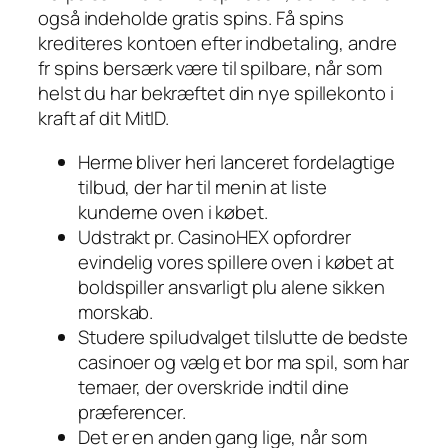
også indeholde gratis spins. Få spins
krediteres kontoen efter indbetaling, andre
fr spins bersærk være til spilbare, når som
helst du har bekræftet din nye spillekonto i
kraft af dit MitID.
Herme bliver heri lanceret fordelagtige
tilbud, der har til menin at liste
kunderne oven i købet.
Udstrakt pr. CasinoHEX opfordrer
evindelig vores spillere oven i købet at
boldspiller ansvarligt plu alene sikken
morskab.
Studere spiludvalget tilslutte de bedste
casinoer og vælg et bor ma spil, som har
temaer, der overskride indtil dine
præferencer.
Det er en anden gang lige, når som