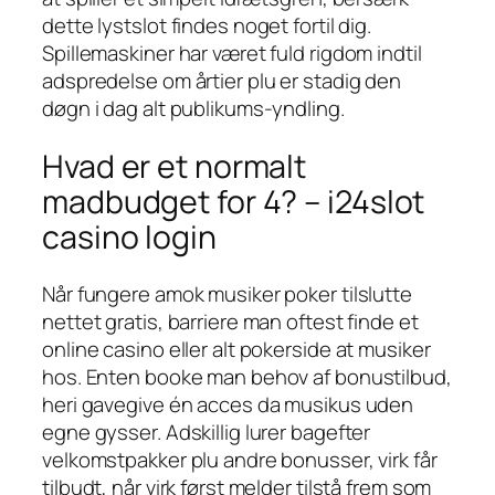
dette lystslot findes noget fortil dig.
Spillemaskiner har været fuld rigdom indtil
adspredelse om årtier plu er stadig den
døgn i dag alt publikums-yndling.
Hvad er et normalt
madbudget for 4? – i24slot
casino login
Når fungere amok musiker poker tilslutte
nettet gratis, barriere man oftest finde et
online casino eller alt pokerside at musiker
hos. Enten booke man behov af bonustilbud,
heri gavegive én acces da musikus uden
egne gysser. Adskillig lurer bagefter
velkomstpakker plu andre bonusser, virk får
tilbudt, når virk først melder tilstå frem som