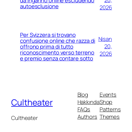
20,
da inganno online escludendo
autoesclusione
2026
Per Svizzera si trovano
Nisan
confusione online che razza di
20,
offrono prima di tutto
riconoscimento verso terreno
2026
e premio senza contare sotto
Blog
Events
Cultheater
Hakkında
Shop
FAQs
Patterns
Authors
Themes
Cultheater