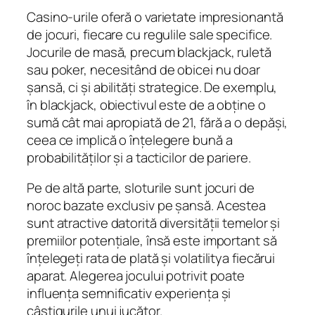
Casino-urile oferă o varietate impresionantă
de jocuri, fiecare cu regulile sale specifice.
Jocurile de masă, precum blackjack, ruletă
sau poker, necesitând de obicei nu doar
șansă, ci și abilități strategice. De exemplu,
în blackjack, obiectivul este de a obține o
sumă cât mai apropiată de 21, fără a o depăși,
ceea ce implică o înțelegere bună a
probabilităților și a tacticilor de pariere.
Pe de altă parte, sloturile sunt jocuri de
noroc bazate exclusiv pe șansă. Acestea
sunt atractive datorită diversității temelor și
premiilor potențiale, însă este important să
înțelegeți rata de plată și volatilitya fiecărui
aparat. Alegerea jocului potrivit poate
influența semnificativ experiența și
câștigurile unui jucător.