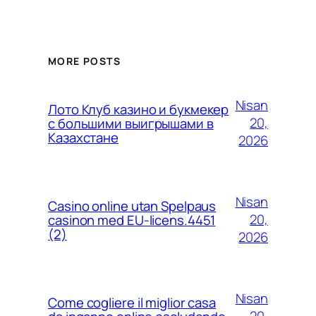
MORE POSTS
Nisan
Лото Клуб казино и букмекер
20,
с большими выигрышами в
Казахстане
2026
Nisan
Casino online utan Spelpaus
20,
casinon med EU-licens.4451
(2)
2026
Nisan
Come cogliere il miglior casa