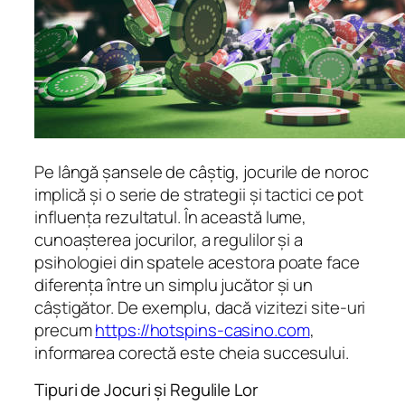
Pe lângă șansele de câștig, jocurile de noroc
implică și o serie de strategii și tactici ce pot
influența rezultatul. În această lume,
cunoașterea jocurilor, a regulilor și a
psihologiei din spatele acestora poate face
diferența între un simplu jucător și un
câștigător. De exemplu, dacă vizitezi site-uri
precum
https://hotspins-casino.com
,
informarea corectă este cheia succesului.
Tipuri de Jocuri și Regulile Lor