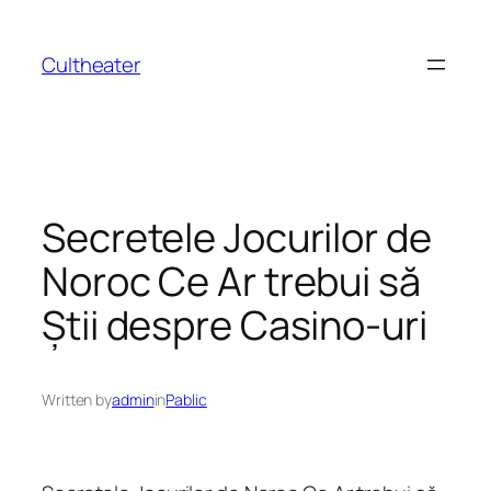
İçeriğe
geç
Cultheater
Secretele Jocurilor de
Noroc Ce Ar trebui să
Știi despre Casino-uri
Written by
admin
in
Pablic