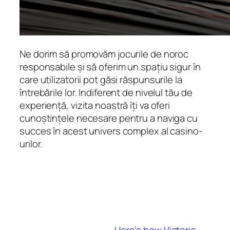
Ne dorim să promovăm jocurile de noroc
responsabile și să oferim un spațiu sigur în
care utilizatorii pot găsi răspunsurile la
întrebările lor. Indiferent de nivelul tău de
experiență, vizita noastră îți va oferi
cunoștințele necesare pentru a naviga cu
succes în acest univers complex al casino-
urilor.