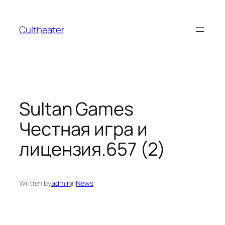
İçeriğe
geç
Cultheater
Sultan Games
Честная игра и
лицензия.657 (2)
Written by
admin
in
News