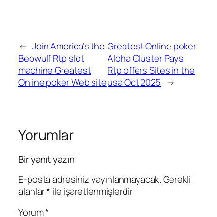
←
Join America’s the
Greatest Online poker
Beowulf Rtp slot
Aloha Cluster Pays
machine Greatest
Rtp offers Sites in the
Online poker Web site
usa Oct 2025
→
Yorumlar
Bir yanıt yazın
E-posta adresiniz yayınlanmayacak.
Gerekli
alanlar
*
ile işaretlenmişlerdir
Yorum
*