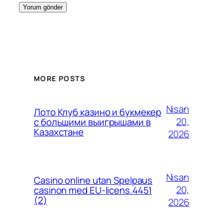
MORE POSTS
Nisan
Лото Клуб казино и букмекер
20,
с большими выигрышами в
Казахстане
2026
Nisan
Casino online utan Spelpaus
20,
casinon med EU-licens.4451
(2)
2026