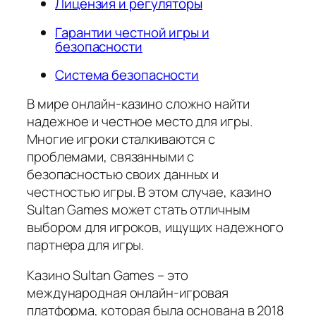
Лицензия и регуляторы
Гарантии честной игры и
безопасности
Система безопасности
В мире онлайн-казино сложно найти
надежное и честное место для игры.
Многие игроки сталкиваются с
проблемами, связанными с
безопасностью своих данных и
честностью игры. В этом случае, казино
Sultan Games может стать отличным
выбором для игроков, ищущих надежного
партнера для игры.
Казино Sultan Games – это
международная онлайн-игровая
платформа, которая была основана в 2018